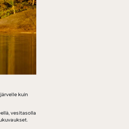
järvelle kuin
llä, vesitasolla
lukuvaukset.