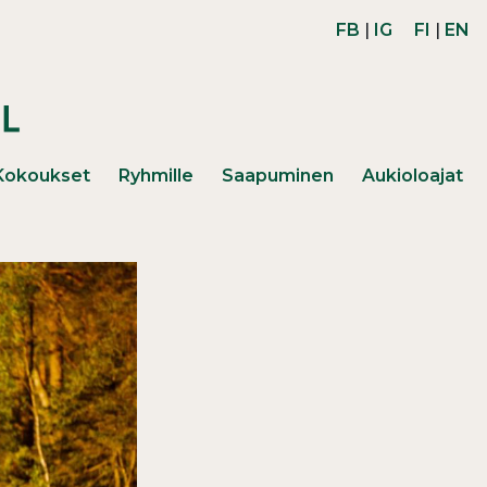
FB
|
IG
FI
|
EN
Kokoukset
Ryhmille
Saapuminen
Aukioloajat