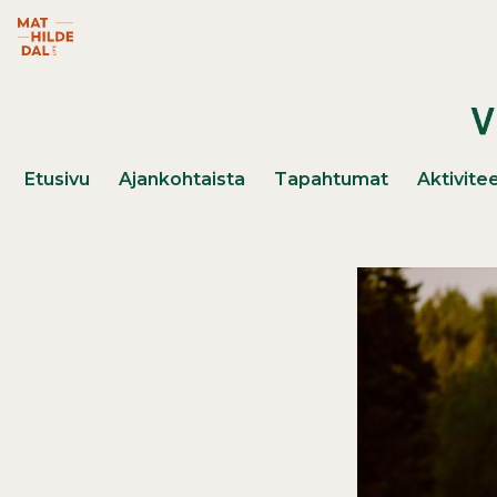
Hyppää pääsisältöön
Mathildedal Life -verkkosivusto (avautuu uuteen ikk
Päävalikko
Etusivu
Ajankohtaista
Tapahtumat
Aktivitee