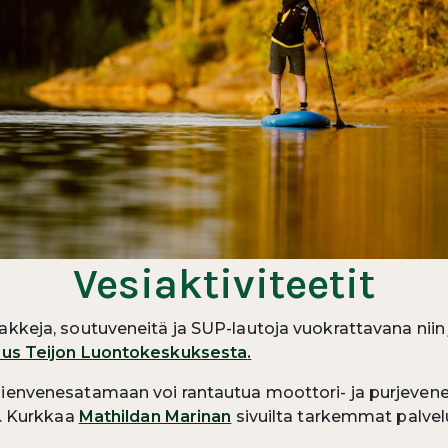
Vesiaktiviteetit
akkeja, soutuveneitä ja SUP-lautoja vuokrattavana niin 
us Teijon Luontokeskuksesta
.
ienvenesatamaan voi rantautua moottori- ja purjevenee
a. Kurkkaa
Mathildan Marinan
sivuilta tarkemmat palve