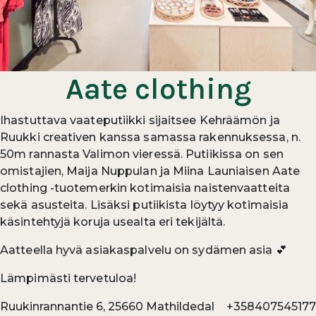
Aate clothing
Ihastuttava vaateputiikki sijaitsee Kehräämön ja
Ruukki creativen kanssa samassa rakennuksessa, n.
50m rannasta Valimon vieressä. Putiikissa on sen
omistajien, Maija Nuppulan ja Miina Launiaisen Aate
clothing -tuotemerkin kotimaisia naistenvaatteita
sekä asusteita. Lisäksi putiikista löytyy kotimaisia
käsintehtyjä koruja usealta eri tekijältä.
Aatteella hyvä asiakaspalvelu on sydämen asia 💕
Lämpimästi tervetuloa!
Ruukinrannantie 6, 25660 Mathildedal
+358407545177