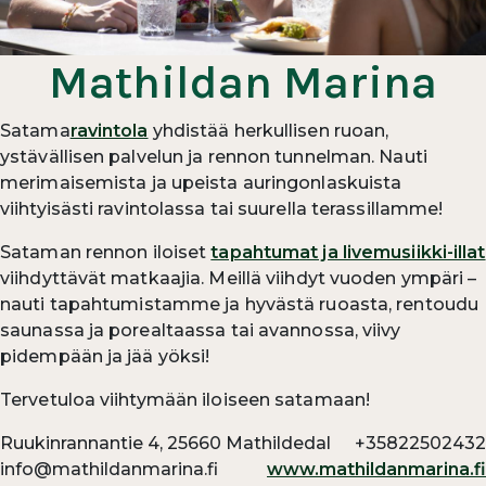
Mathildan Marina
Satama
ravintola
yhdistää herkullisen ruoan,
ystävällisen palvelun ja rennon tunnelman. Nauti
merimaisemista ja upeista auringonlaskuista
viihtyisästi ravintolassa tai suurella terassillamme!
Sataman rennon iloiset
tapahtumat ja livemusiikki-illat
viihdyttävät matkaajia. Meillä viihdyt vuoden ympäri –
nauti tapahtumistamme ja hyvästä ruoasta, rentoudu
saunassa ja porealtaassa tai avannossa, viivy
pidempään ja jää yöksi!
Tervetuloa viihtymään iloiseen satamaan!
Ruukinrannantie 4, 25660 Mathildedal
+35822502432
info@mathildanmarina.fi
www.mathildanmarina.fi