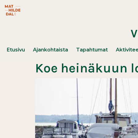
Hyppää pääsisältöön
Mathildedal Life -verkkosivusto (avautuu uuteen ikk
Päävalikko
Etusivu
Ajankohtaista
Tapahtumat
Aktivitee
Koe heinäkuun 