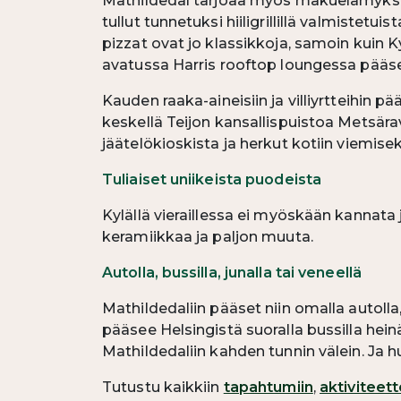
Mathildedal tarjoaa myös makuelämyksiä.
tullut tunnetuksi hiiligrillillä valmistet
pizzat ovat jo klassikkoja, samoin kuin K
avatussa Harris rooftop loungessa pääse
Kauden raaka-aineisiin ja villiyrtteihin
keskellä Teijon kansallispuistoa Metsära
jäätelökioskista ja herkut kotiin viemise
Tuliaiset uniikeista puodeista
Kylällä vieraillessa ei myöskään kannata jä
keramiikkaa ja paljon muuta.
Autolla, bussilla, junalla tai veneellä
Mathildedaliin pääset niin omalla autolla, 
pääsee Helsingistä suoralla bussilla hei
Mathildedaliin kahden tunnin välein. Ja hu
Tutustu kaikkiin
tapahtumiin
,
aktiviteett