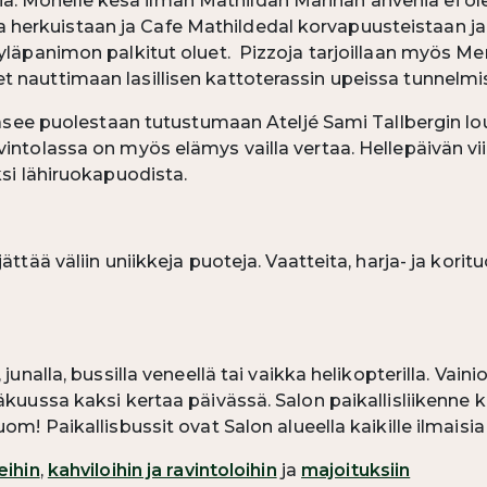
 Monelle kesä ilman Mathildan Marinan ahvenia ei ole
uista herkuistaan ja Cafe Mathildedal korvapuusteistaan 
yläpanimon palkitut oluet. Pizzoja tarjoillaan myös Meri
t nauttimaan lasillisen kattoterassin upeissa tunnelmi
 pääsee puolestaan tutustumaan Ateljé Sami Tallbergin l
vintolassa on myös elämys vailla vertaa. Hellepäivän v
ksi lähiruokapuodista.
ttää väliin uniikkeja puoteja. Vaatteita, harja- ja korituo
junalla, bussilla veneellä tai vaikka helikopterilla. Vain
näkuussa kaksi kertaa päivässä. Salon paikallisliikenne
om! Paikallisbussit ovat Salon alueella kaikille ilmaisia
eihin
,
kahviloihin ja ravintoloihin
ja
majoituksiin