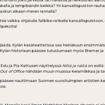
 aamu-uinti joko järvessä tai meressä ja herkullinen aa
ukalla ja lempibändin keikka? Yö kansallispuiston rauha
onlaskun aikaan meren rannalla?
teä vaikka ohjatulle fatbike-retkelle kansallispuistoon, os
alpakoita!
e jäädä. Kylän kesäteatterissa saa heinäkuun ensimmäi
 Kylän historiaan pääsee tutustumaan myös Bremer ja M
 Edu ja Pia Kettusen näyttelyssä
Niitä ja näitä
on esillä
ä
Out of Office
nähdään muun muassa keramiikkaa ja tau
pääsee nauttimaan Suomen suosituimpien artistien kei
ssa.