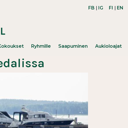
FB
|
IG
FI
|
EN
Kokoukset
Ryhmille
Saapuminen
Aukioloajat
dalissa