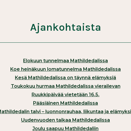
Ajankohtaista
Elokuun tunnelmaa Mathildedalissa
Koe heinäkuun lomatunnelma Mathildedalissa
Kesä Mathildedalissa on täynnä elämyksiä
Toukokuu hurmaa Mathildedalissa vierailevan
Ruukkipäivää vietetään 16.5.
Pääsiäinen Mathildedalissa
athildedalin talvi – luonnonrauhaa, liikuntaa ja elämyks
Uudenvuoden taikaa Mathildedalissa
Joulu saapuu Mathildedaliin