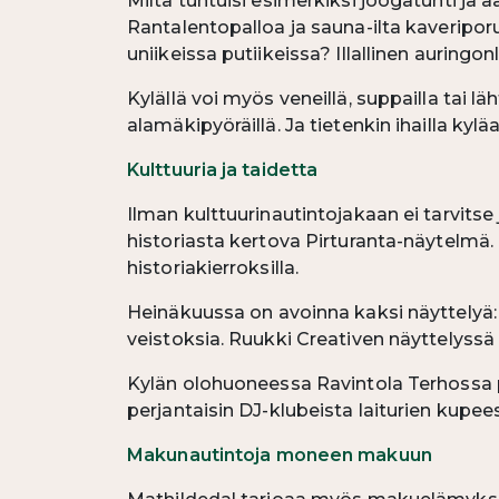
Miltä tuntuisi esimerkiksi joogatunti ja
Rantalentopalloa ja sauna-ilta kaveripor
uniikeissa putiikeissa? Illallinen auring
Kylällä voi myös veneillä, suppailla tai läh
alamäkipyöräillä. Ja tietenkin ihailla kylä
Kulttuuria ja taidetta
Ilman kulttuurinautintojakaan ei tarvits
historiasta kertova Pirturanta-näytelmä.
historiakierroksilla.
Heinäkuussa on avoinna kaksi näyttelyä:
veistoksia. Ruukki Creativen näyttelyss
Kylän olohuoneessa Ravintola Terhossa 
perjantaisin DJ-klubeista laiturien kupee
Makunautintoja moneen makuun