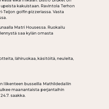
 kesä eikä mikään. Bistro Bruket on
ja upeista kakuistaan. Ravintola Terhon
-Teijon golfin pizzeriassa. Vasta
ssa.
ounaalla Matri Housessa. Ruokailu
iilennystä saa kylän omasta
tteita, lähiruokaa, käsitöitä, neuleita,
ion liikenteen busseilla Mathildedaliin
 kulkee maanantaista perjantaihin
 24.7. saakka.