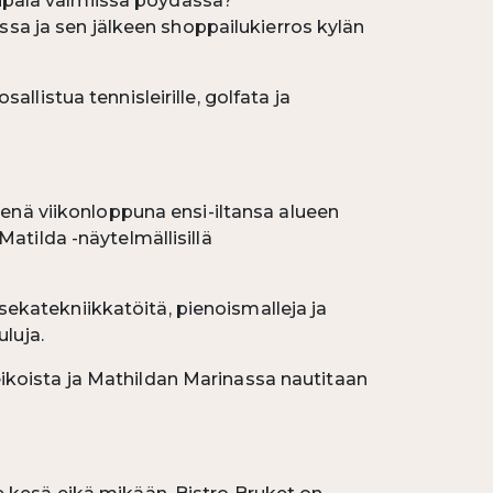
mupala valmiissa pöydässä?
ssa ja sen jälkeen shoppailukierros kylän
allistua tennisleirille, golfata ja
senä viikonloppuna ensi-iltansa alueen
atilda -näytelmällisillä
 sekatekniikkatöitä, pienoismalleja ja
luja.
koista ja Mathildan Marinassa nautitaan