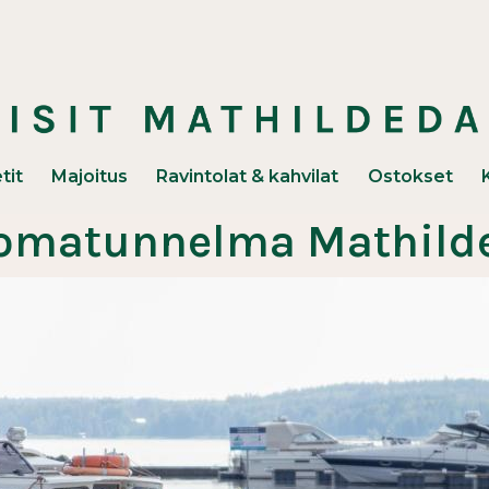
unaan)
tit
Majoitus
Ravintolat & kahvilat
Ostokset
lomatunnelma Mathilde