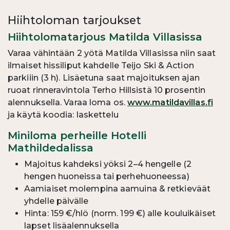
Hiihtoloman tarjoukset
Hiihtolomatarjous Matilda Villasissa
Varaa vähintään 2 yötä Matilda Villasissa niin saat
ilmaiset hissiliput kahdelle Teijo Ski & Action
parkiiin (3 h). Lisäetuna saat majoituksen ajan
ruoat rinneravintola Terho Hillsistä 10 prosentin
alennuksella. Varaa loma os.
www.matildavillas.fi
ja käytä koodia: laskettelu
Miniloma perheille Hotelli
Mathildedalissa
Majoitus kahdeksi yöksi 2–4 hengelle (2
hengen huoneissa tai perhehuoneessa)
Aamiaiset molempina aamuina & retkieväät
yhdelle päivälle
Hinta: 159 €/hlö (norm. 199 €) alle kouluikäiset
lapset lisäalennuksella