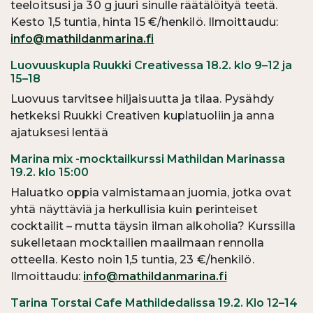
teeloitsusi ja 30 g juuri sinulle räätälöityä teetä.
Kesto 1,5 tuntia, hinta 15 €/henkilö. Ilmoittaudu:
info@mathildanmarina.fi
Luovuuskupla Ruukki Creativessa 18.2. klo 9–12 ja
15–18
Luovuus tarvitsee hiljaisuutta ja tilaa. Pysähdy
hetkeksi Ruukki Creativen kuplatuoliin ja anna
ajatuksesi lentää
Marina mix -mocktailkurssi Mathildan Marinassa
19.2. klo 15:00
Haluatko oppia valmistamaan juomia, jotka ovat
yhtä näyttäviä ja herkullisia kuin perinteiset
cocktailit – mutta täysin ilman alkoholia? Kurssilla
sukelletaan mocktailien maailmaan rennolla
otteella. Kesto noin 1,5 tuntia, 23 €/henkilö.
Ilmoittaudu:
info@mathildanmarina.fi
Tarina Torstai Cafe Mathildedalissa 19.2. Klo 12–14