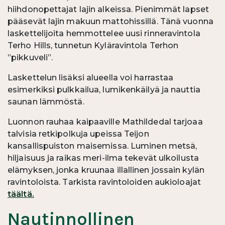
hiihdonopettajat lajin alkeissa. Pienimmät lapset
pääsevät lajin makuun mattohissillä. Tänä vuonna
laskettelijoita hemmottelee uusi rinneravintola
Terho Hills, tunnetun Kyläravintola Terhon
”pikkuveli”.
Laskettelun lisäksi alueella voi harrastaa
esimerkiksi pulkkailua, lumikenkäilyä ja nauttia
saunan lämmöstä.
Luonnon rauhaa kaipaaville Mathildedal tarjoaa
talvisia retkipolkuja upeissa Teijon
kansallispuiston maisemissa. Luminen metsä,
hiljaisuus ja raikas meri-ilma tekevät ulkoilusta
elämyksen, jonka kruunaa illallinen jossain kylän
ravintoloista. Tarkista ravintoloiden aukioloajat
täältä.
Nautinnollinen