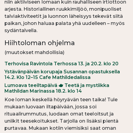
niin aktiiviseen lomaan kuin rauhalliseen irtiottoon
arjesta. Historiallinen ruukkimiljöö, monipuoliset
talviaktiviteetit ja luonnon läheisyys tekevät siitä
paikan, johon haluaa palata yhä uudelleen – myös
sydäntalvella.
Hiihtoloman ohjelma
(muutokset mahdollisia)
Terhovisa Ravintola Terhossa 13. ja 20.2. klo 20
Ystävänpäivän korupaja Susannan opastuksella
14.2. Klo 12–15 Cafe Mathildedalissa
Lumoava teeiltapäivä
Teetä ja mystiikka
🫖
Mathildan Marinassa 18.2. klo 14
Koe loman keskellä höyryävän teen taika! Tule
mukaan luovaan iltapäivään, jossa soi
rituaalirummutus, luodaan omat teeloitsut ja
uniikit teesekoitukset. Tarjolla on lisäksi pientä
purtavaa. Mukaan kotiin viemisiksi saat oman