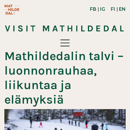
Hyppää pääsisältöön
Mathildedal Life -verkkosivusto (avautuu uuteen ikk
FB
|
IG
FI
|
EN
Toggle navigation
Mathildedalin talvi –
luonnonrauhaa,
liikuntaa ja
elämyksiä