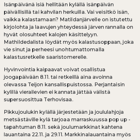
Isänpäivänä isiä hellitään kylällä isänpäivän
päivällisillä tai kahvilan herkuilla. Vai veisitkö isän,
vaikka kalastamaan? Matildanjärvelle on istutettu
kirjolohta ja laavujen yhteydessä järven rannalla on
hyvät olosuhteet kalojen käsittelyyn.
Mathildedalista löydät myös kalastusoppaan, joka
vie sinut ja perheesi unohtumattomalla
kalastusretkelle saaristomerelle.
Hyvinvointia kaipaavat voivat osallistua
joogapäivään 8.11. tai retkeillä aina avoinna
olevassa Teijon kansallispuistossa. Perjantaisin
kylillä vierailevien ei kannata jättää välistä
supersuosittua Terhovisaa.
Pikkujoulukin kylällä järjestetään ja joululahjoja
metsästäville kylä tarjoaa marraskuussa pop up -
tapahtuman 8.11. sekä joulumarkkinat kahtena
lauantaina 22.11. ja 29.11. Markkinalauantaina myös