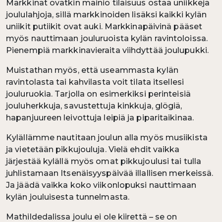
Markkinat ovatkin mainio tilaisuus ostaa uniikkeja
joululahjoja, sillä markkinoiden lisäksi kaikki kylän
uniikit putiikit ovat auki. Markkinapäivinä pääset
myös nauttimaan jouluruoista kylän ravintoloissa.
Pienempiä markkinavieraita viihdyttää joulupukki.
Muistathan myös, että useammasta kylän
ravintolasta tai kahvilasta voit tilata itsellesi
jouluruokia. Tarjolla on esimerkiksi perinteisiä
jouluherkkuja, savustettuja kinkkuja, glögiä,
hapanjuureen leivottuja leipiä ja piparitaikinaa.
Kylällämme nautitaan joulun alla myös musiikista
ja vietetään pikkujouluja. Vielä ehdit vaikka
järjestää kylällä myös omat pikkujoulusi tai tulla
juhlistamaan Itsenäisyyspäivää illallisen merkeissä.
Ja jäädä vaikka koko viikonlopuksi nauttimaan
kylän jouluisesta tunnelmasta.
Mathildedalissa joulu ei ole kiirettä – se on