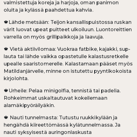
valmistettuja koreja ja harjoja, oman panimon
oluita ja kylässä paahdettua kahvia.
🍁Lähde metsään: Teijon kansallispuistossa ruskan
värit luovat upeat puitteet ulkoiluun. Luontoreittien
varrella on myös grillipaikkoja ja laavuja.
🍁 Vietä aktiivilomaa: Vuokraa fatbike, kajakki, sup-
lauta tai lähde vaikka opastetulle kalastusretkelle
upealle saaristomerelle. Kalastamaan pääset myös
Matildanjärvelle, minne on istutettu pyyntikokoista
kirjolohta.
🍁Urheile: Pelaa minigolfia, tennistä tai padelia.
Rohkeimmat uskaltautuvat kokeilemaan
alamäkipyöräilyäkin.
🍁 Nauti tunnelmasta: Tutustu ruukkikylään ja
hengähdä kiireettömässä kylätunnelmassa. Ja
nauti syksyisestä auringonlaskusta