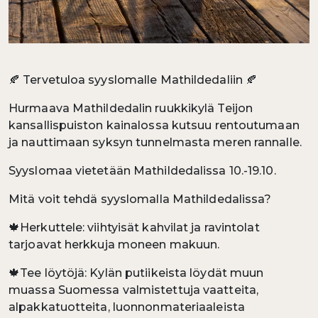
🍂 Tervetuloa syyslomalle Mathildedaliin 🍂
Hurmaava Mathildedalin ruukkikylä Teijon
kansallispuiston kainalossa kutsuu rentoutumaan
ja nauttimaan syksyn tunnelmasta meren rannalle.
Syyslomaa vietetään Mathildedalissa 10.-19.10.
Mitä voit tehdä syyslomalla Mathildedalissa?
🍁Herkuttele: viihtyisät kahvilat ja ravintolat
tarjoavat herkkuja moneen makuun.
🍁Tee löytöjä: Kylän putiikeista löydät muun
muassa Suomessa valmistettuja vaatteita,
alpakkatuotteita, luonnonmateriaaleista