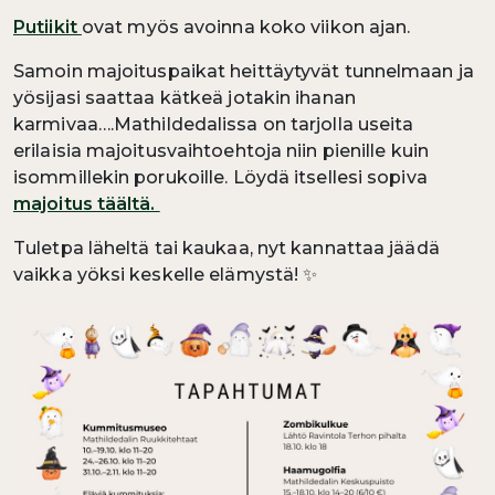
Putiikit
ovat myös avoinna koko viikon ajan.
Samoin majoituspaikat heittäytyvät tunnelmaan ja
yösijasi saattaa kätkeä jotakin ihanan
karmivaa….Mathildedalissa on tarjolla useita
erilaisia majoitusvaihtoehtoja niin pienille kuin
isommillekin porukoille. Löydä itsellesi sopiva
majoitus täältä.
Tuletpa läheltä tai kaukaa, nyt kannattaa jäädä
vaikka yöksi keskelle elämystä!
✨