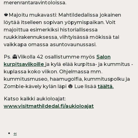
merenrantaravintoloissa.
🍁Majoitu mukavasti: Mahtildedalissa jokainen
löytää itselleen sopivan yöpymispaikan. Voit
majoittua esimerkiksi historiallisessa
ruukkirakennuksessa, viihtyisässä mökissä tai
vaikkapa omassa asuntovaunussasi.
Ps. 👻Viikolla 42 osallistumme myös
Salon
kurpitsaviikoille
ja kylä elää kurpitsa- ja kummitus -
kuplassa koko viikon. Ohjelmassa mm.
kummitusmuseo, haamugolfia, kummituspolku ja
Zombie-kävely kylän läpi 🎃 Lue lisää
täältä.
Katso kaikki aukioloajat:
www.visitmathildedal.fi/aukioloajat
Sivutus
Edellinen sivu
‹‹