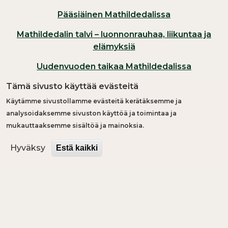
Pääsiäinen Mathildedalissa
Mathildedalin talvi – luonnonrauhaa, liikuntaa ja
elämyksiä
Uudenvuoden taikaa Mathildedalissa
Tämä sivusto käyttää evästeitä
Joulu saapuu Mathildedaliin
Käytämme sivustollamme evästeitä kerätäksemme ja
Marraskuu hellii Mathildedalissa
analysoidaksemme sivuston käyttöä ja toimintaa ja
mukauttaaksemme sisältöä ja mainoksia.
Hyväksy
Estä kaikki