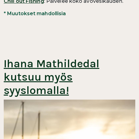
Chill out Fishing
: Palvelee koko avovesikauden.
* Muutokset mahdollisia
Ihana Mathildedal
kutsuu myös
syyslomalla!