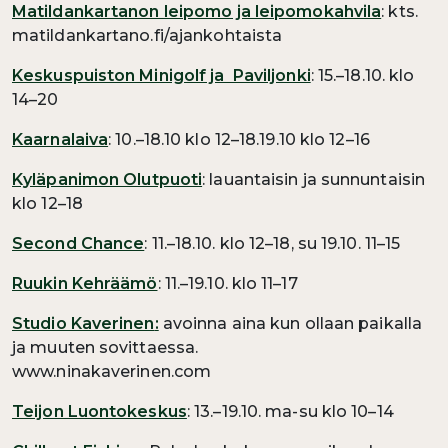
Matildankartanon leipomo ja leipomokahvila
: kts.
matildankartano.fi/ajankohtaista
Keskuspuiston Minigolf ja Paviljonki
: 15.–18.10. klo
14–20
Kaarnalaiva
: 10.–18.10 klo 12–18.19.10 klo 12–16
Kyläpanimon Olutpuoti
: lauantaisin ja sunnuntaisin
klo 12–18
Second Chance
: 11.–18.10. klo 12–18, su 19.10. 11–15
Ruukin Kehräämö
: 11.–19.10. klo 11–17
Studio Kaverinen
:
avoinna aina kun ollaan paikalla
ja muuten sovittaessa.
www.ninakaverinen.com
Teijon Luontokeskus
: 13.–19.10. ma-su klo 10–14