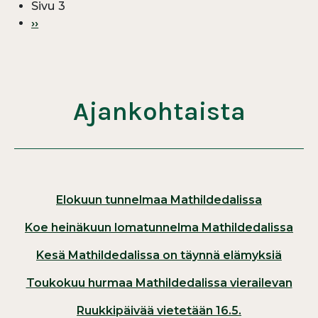
Sivu 3
Seuraava sivu
››
Ajankohtaista
Elokuun tunnelmaa Mathildedalissa
Koe heinäkuun lomatunnelma Mathildedalissa
Kesä Mathildedalissa on täynnä elämyksiä
Toukokuu hurmaa Mathildedalissa vierailevan
Ruukkipäivää vietetään 16.5.