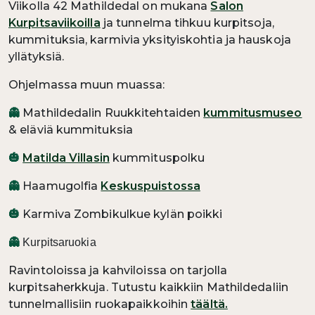
Viikolla 42 Mathildedal on mukana
Salon
Kurpitsaviikoilla
ja tunnelma tihkuu kurpitsoja,
kummituksia, karmivia yksityiskohtia ja hauskoja
yllätyksiä.
Ohjelmassa muun muassa:
Mathildedalin Ruukkitehtaiden
kummitusmuseo
👻
& eläviä kummituksia
Matilda Villasin
kummituspolku
🎃
Haamugolfia
Keskuspuistossa
👻
Karmiva Zombikulkue kylän poikki
🎃
👻
Kurpitsaruokia
Ravintoloissa ja kahviloissa on tarjolla
kurpitsaherkkuja. Tutustu kaikkiin Mathildedaliin
tunnelmallisiin ruokapaikkoihin
täältä.